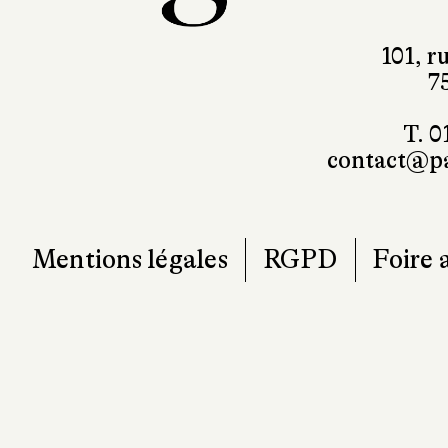
101, r
7
T. 0
contact@pa
Mentions légales
RGPD
Foire 