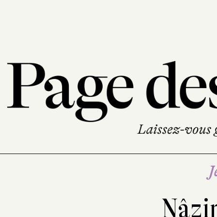
J
Nâzi