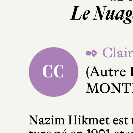
Le Nuag
✒ Clai
CC
(Autre
MONT
Nazim Hikmet est 