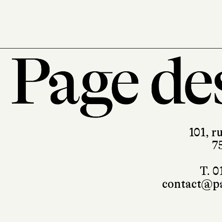
101, r
7
T. 0
contact@pa