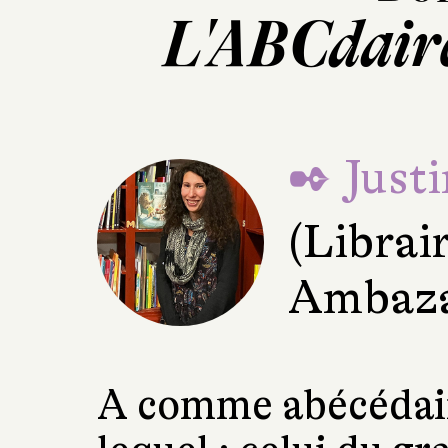
L'ABCdaire
✒ Just
(Librai
Ambaz
A comme abécédair