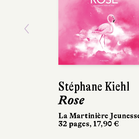
Previous
Stéphane Kiehl
Coline Pie
Rose
La Terre
dessus-d
La Martinière Jeuness
32 pages, 17,90 €
Gründ
32 pages, 14,