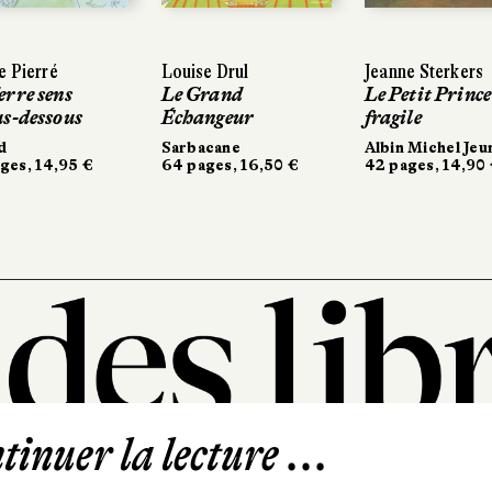
e Pierré
Louise Drul
Jeanne Sterkers
erre sens
Le Grand
Le Petit Prince
us-dessous
Échangeur
fragile
d
Sarbacane
Albin Michel Jeu
ges, 14,95 €
64 pages, 16,50 €
42 pages, 14,90
inuer la lecture ...
101, rue Saint-Lazare