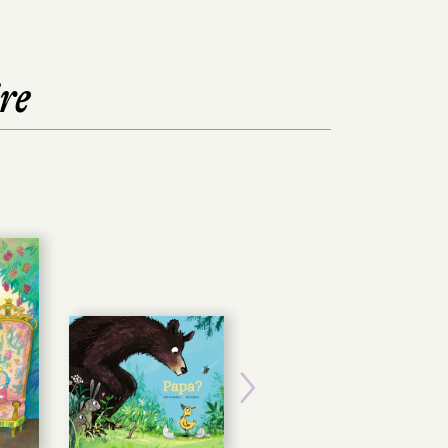
re
Next