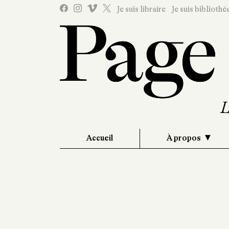
Je suis libraire
Je suis bibliothé
Accueil
À propos