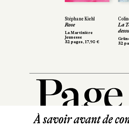
Stéphane Kiehl
Colin
Rose
La T
dess
La Martinière
Jeunesse
Grün
32 pages, 17,90 €
32 pa
À savoir avant de cont