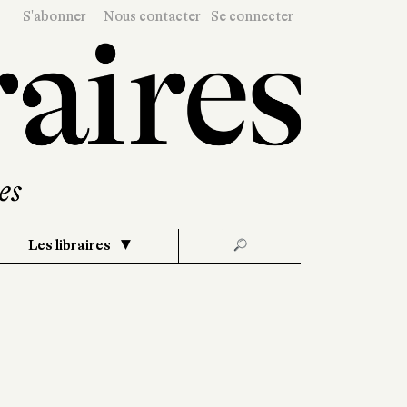
S'abonner
Nous contacter
Se connecter
Les libraires
🔎