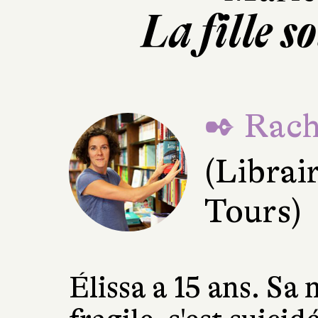
La fille s
✒ Rach
(Librai
Tours)
Élissa a 15 ans. Sa