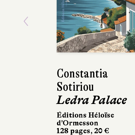
Previous
Constantia
Jean-Mari
Sotiriou
Bouissou
Ledra Palace
100 % Ja
Éditions Héloïse
Picquier Poch
d’Ormesson
600 pages, 12
128 pages, 20 €