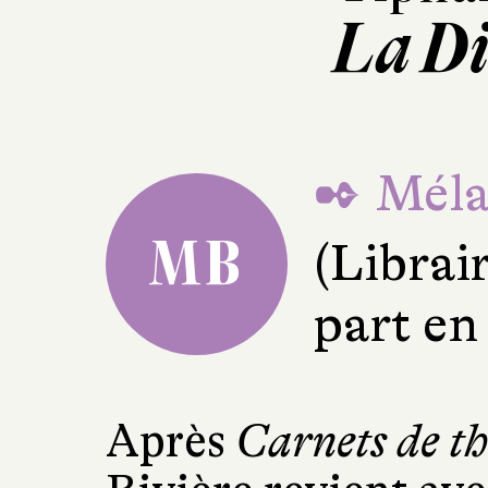
La Di
✒ Mélan
MB
(Librai
part en
Après
Carnets de th