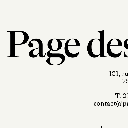
101, r
7
T. 0
contact@pa