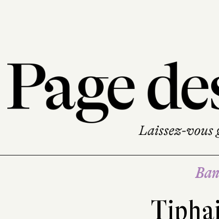
Ban
Tiphai