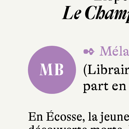
Le Champ
✒ Mélan
MB
(Librai
part en
En Écosse, la jeune 