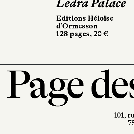
Ledra Palace
100 % Jap
Éditions Héloïse
Picquier Poche
d’Ormesson
600 pages, 12 €
128 pages, 20 €
101, r
7