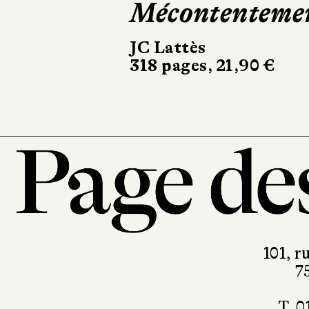
Mécontenteme
silicium
JC Lattès
Folio
318 pages, 21,90 €
310 pages, 9,50
101, r
7
T. 0