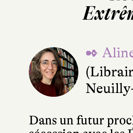
Extrê
✒ Alin
(Librai
Neuilly
Dans un futur proch