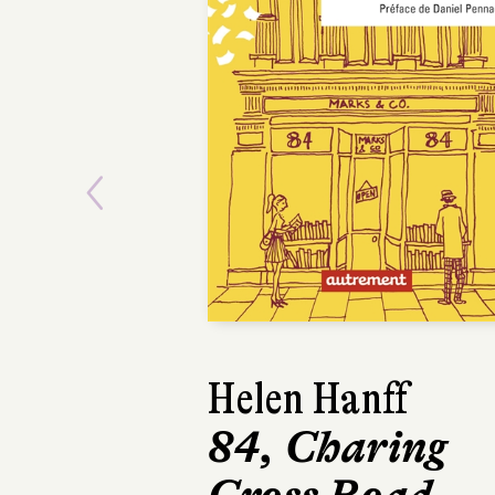
Previous
Helen Hanff
Laurence
84, Charing
À la fin