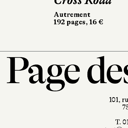
Cross Road
silence
Autrement
Seuil
192 pages, 16 €
170 pages, 
101, r
7
T. 0