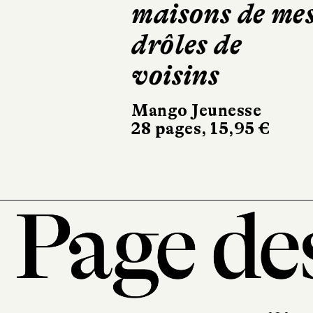
The Apple Pie
Flammarion Jeunesse
32 pages, 14,50 €
101, r
7
T. 0