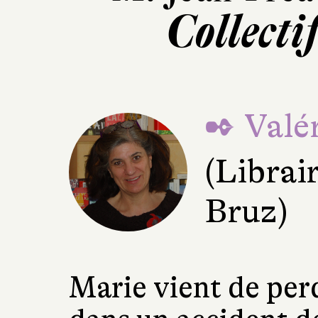
Collecti
✒ Valér
(Librai
Bruz)
Marie vient de perd