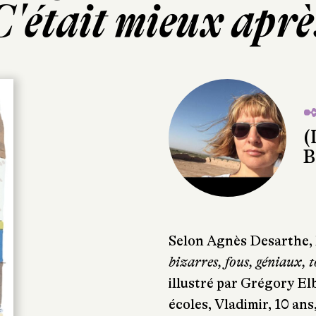
C'était mieux aprè
✒
(
B
Selon Agnès Desarthe, 
bizarres, fous, géniaux, 
illustré par Grégory Elb
écoles, Vladimir, 10 ans