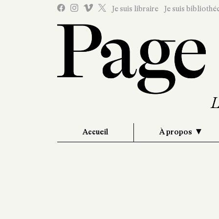
Je suis libraire
Je suis bibliothé
Accueil
À propos