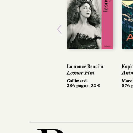
Previous
Laurence Benaïm
Kapk
Leonor Fini
Ani
Gallimard
March
286 pages, 32 €
576 p