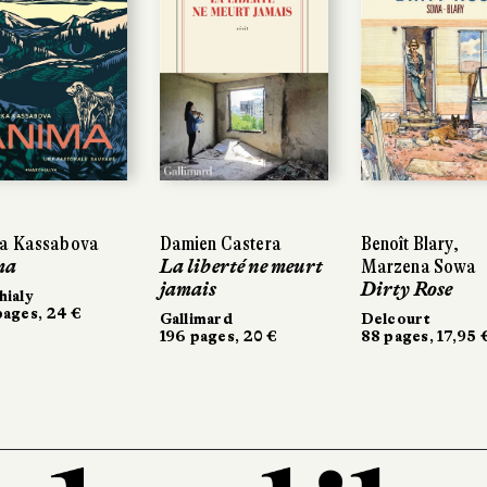
a Kassabova
Damien Castera
Benoît Blary,
ma
La liberté ne meurt
Marzena Sowa
jamais
Dirty Rose
ialy
ages, 24 €
Gallimard
Delcourt
196 pages, 20 €
88 pages, 17,95 