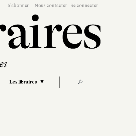
S'abonner
Nous contacter
Se connecter
Les libraires
🔎