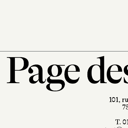
101, r
7
T. 0