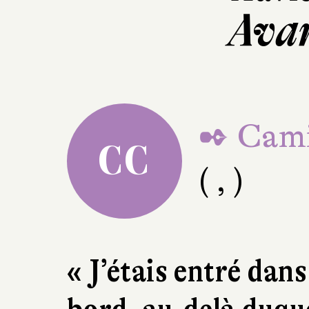
Avan
✒ Cami
CC
( , )
« J’étais entré dans