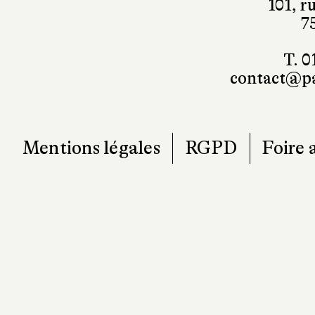
101, r
7
T. 0
contact@pa
Mentions légales
RGPD
Foire 