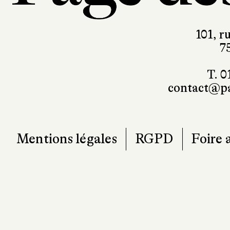
101, r
7
T. 0
contact@pa
Mentions légales
RGPD
Foire 