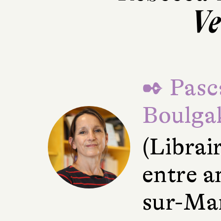
Ve
✒ Pasca
Boulga
(Librai
entre a
sur-Ma