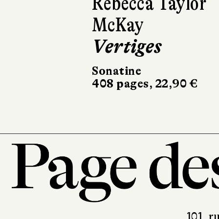
Stéphanie Pere
Le Berger
d’Alep
Récamier
256 pages, 21 €
101, r