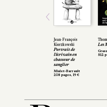
Previous
Jean-François
Thoma
Thom
Kierzkowski
Les 
Les 
Portrait de
Grass
Gras
l’écrivain en
512 p
512 p
chasseur de
sanglier
Mialet-Barrault
208 pages, 19 €