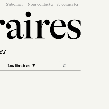
S'abonner
Nous contacter
Se connecter
Les libraires
🔎