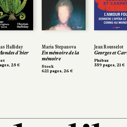
s Halliday
as Halliday
Maria Stepanova
Maria Stepanova
Jean Rousselot
Jean Rousselot
Mondes d'hier
Mondes d'hier
En mémoire de la
En mémoire de la
Georges et Ca
Georges et Ca
mémoire
mémoire
et
set
Phébus
Phébus
ages, 25 €
ages, 25 €
359 pages, 21 €
359 pages, 21 €
Stock
Stock
621 pages, 26 €
621 pages, 26 €