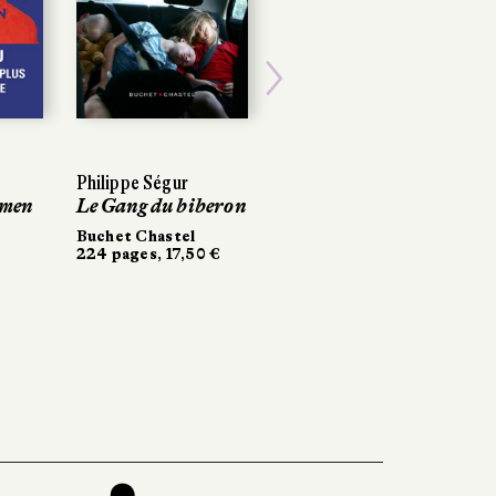
Next
Philippe Ségur
Philippe Ségur
Éric Chevillard
rmen
rmen
Le Gang du biberon
Le Gang du biberon
L'Arche Titanic
Buchet Chastel
Buchet Chastel
Stock
224 pages, 17,50 €
224 pages, 17,50 €
180 pages, 18 €