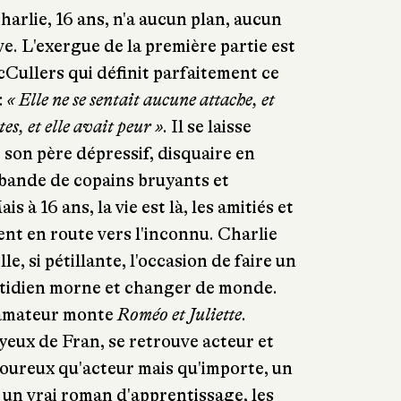
Charlie, 16 ans, n'a aucun plan, aucun
e. L'exergue de la première partie est
Cullers qui définit parfaitement ce
:
«
Elle ne se sentait aucune attache, et
es, et elle avait peur
»
. Il se laisse
son père dépressif, disquaire en
o bande de copains bruyants et
s à 16 ans, la vie est là, les amitiés et
nt en route vers l'inconnu. Charlie
lle, si pétillante, l'occasion de faire un
otidien morne et changer de monde.
 amateur monte
Roméo et Juliette
.
 yeux de Fran, se retrouve acteur et
oureux qu'acteur mais qu'importe, un
st un vrai roman d'apprentissage, les