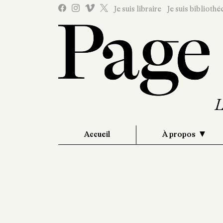
Je suis libraire
Je suis bibliothé
Accueil
À propos