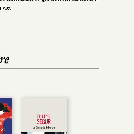
 vie.
re