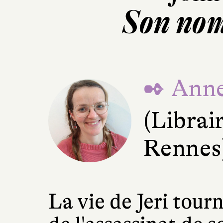
Son nom 
✒ Anne
(Librair
Rennes
La vie de Jeri tour