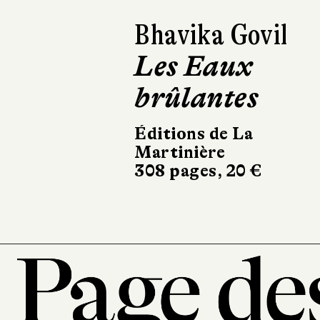
Francesco Vidot
Onesto
Calmann-Lévy
270 pages, 20,50 €
101, r