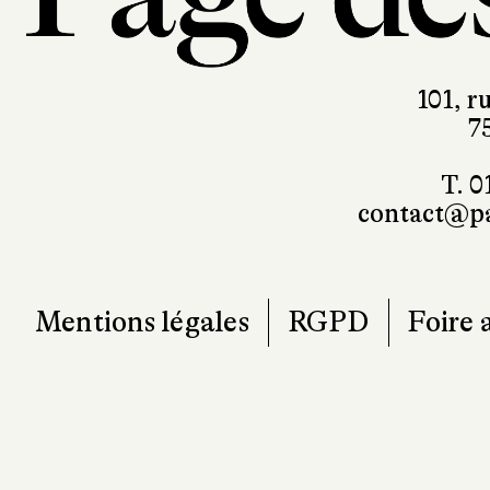
101, r
7
T. 0
contact@pa
Mentions légales
RGPD
Foire 