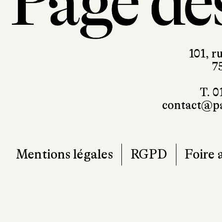
101, r
7
T. 0
contact@pa
Mentions légales
RGPD
Foire 