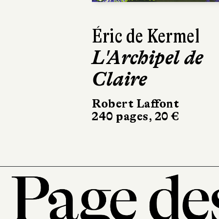
Claudie Gallay
Les Jardins de
Torcello
Actes Sud
416 pages, 23 €