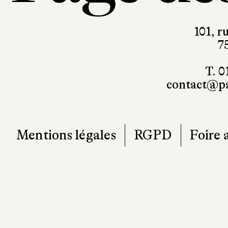
101, r
7
T. 0
contact@pa
Mentions légales
RGPD
Foire 