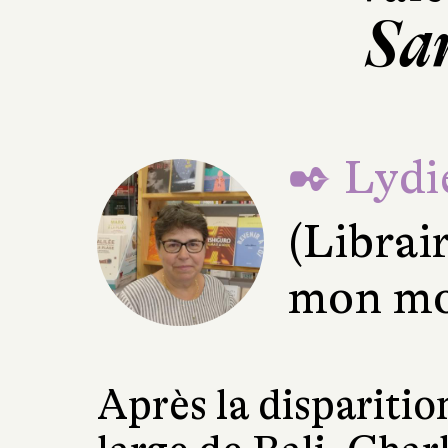
San
✒ Lydie
(Librai
mon mo
Après la dispariti