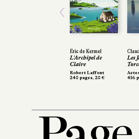
Previous
Éric de Kermel
Claudie 
Claudie 
L'Archipel de
Les Jard
Les Jard
Claire
Torcell
Torcell
Robert Laffont
Actes S
Actes S
240 pages, 20 €
416 page
416 page