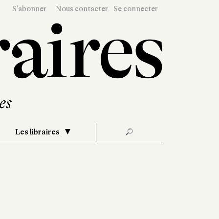
S'abonner
Nous contacter
Se connecter
Les libraires
🔎