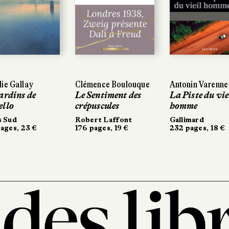
Gallay
Gallay
Clémence Boulouque
Clémence Boulouque
Antonin Varenne
Antonin Varenne
ins de
ins de
Le Sentiment des
Le Sentiment des
La Piste du vieil
La Piste du vieil
o
o
crépuscules
crépuscules
homme
homme
ud
ud
Robert Laffont
Robert Laffont
Gallimard
Gallimard
s, 23 €
s, 23 €
176 pages, 19 €
176 pages, 19 €
232 pages, 18 €
232 pages, 18 €