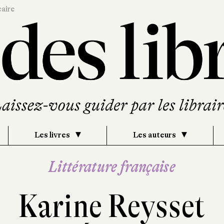
caire
Les livres
Les auteurs
Littérature française
Karine Reysset