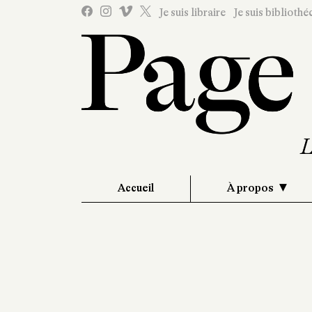
Je suis libraire
Je suis bibliothé
Accueil
À propos