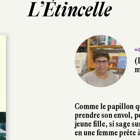
L’Étincelle
✒
(
m
Comme le papillon qu
prendre son envol, p
jeune fille, si sage 
en une femme prête à