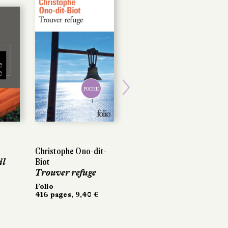
POCHE
POCHE
Next
Christophe Ono-dit-
Christophe Ono-dit-
Atiq Rahimi
il
il
Biot
Biot
Mehstî, chair des
Trouver refuge
Trouver refuge
mots
Folio
Folio
Calmann-Lévy
416 pages, 9,40 €
416 pages, 9,40 €
200 pages, 17,50 €