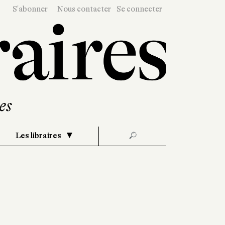
S'abonner
Nous contacter
Se connecter
Les libraires
🔎