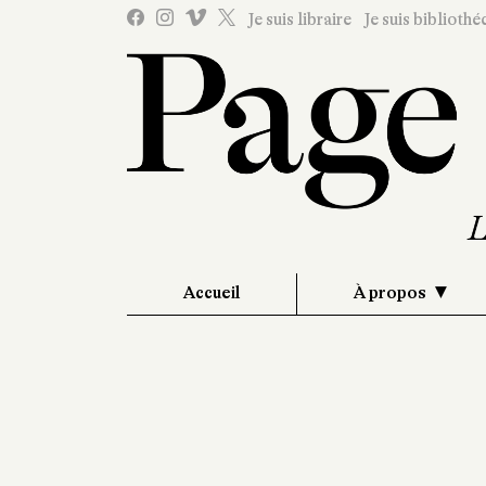
Je suis libraire
Je suis bibliothé
Accueil
À propos