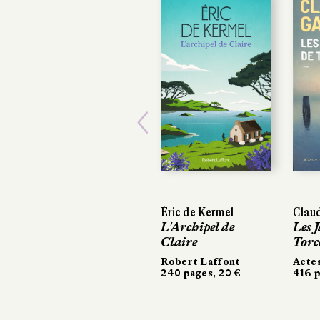
Previous
Éric de Kermel
Claud
Claud
L'Archipel de
Les J
Les J
Claire
Torc
Torc
Robert Laffont
Acte
Acte
240 pages, 20 €
416 p
416 p