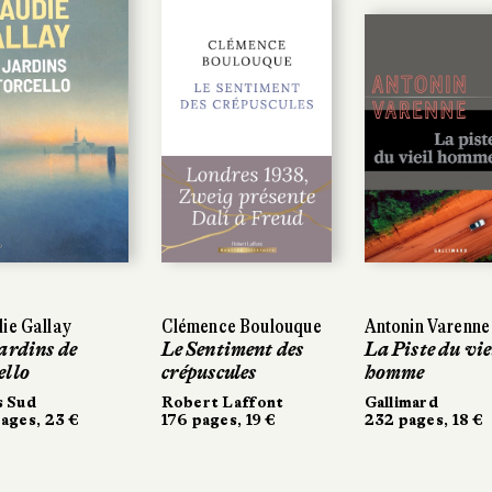
ie Gallay
ie Gallay
Clémence Boulouque
Clémence Boulouque
Antonin Varenne
Antonin Varenne
ardins de
ardins de
Le Sentiment des
Le Sentiment des
La Piste du vie
La Piste du vie
ello
ello
crépuscules
crépuscules
homme
homme
s Sud
s Sud
Robert Laffont
Robert Laffont
Gallimard
Gallimard
ages, 23 €
ages, 23 €
176 pages, 19 €
176 pages, 19 €
232 pages, 18 €
232 pages, 18 €