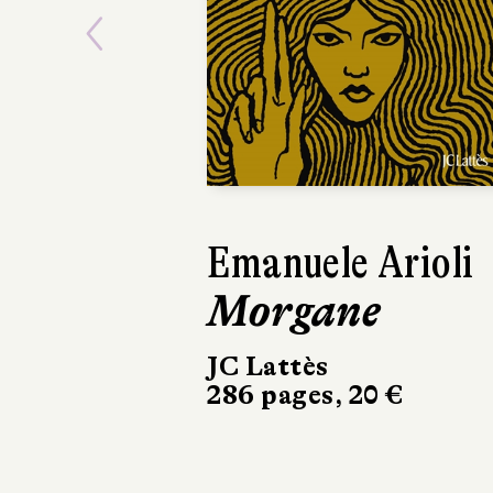
Previous
Emanuele Arioli
Elizabeth Rus
Morgane
L'Éveil
JC Lattès
Marchialy
286 pages, 20 €
450 pages, 23 €