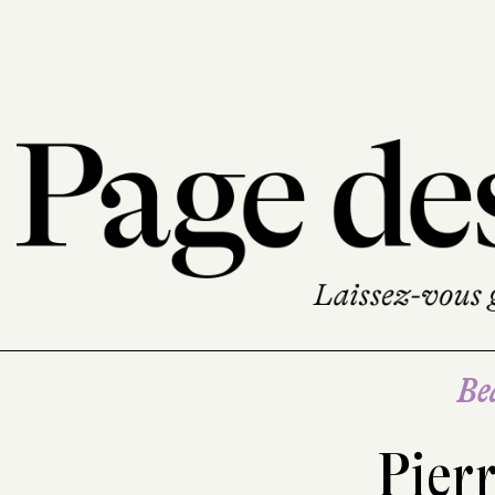
Be
Pier