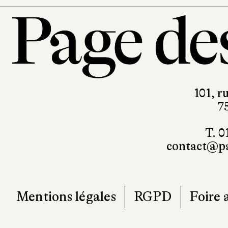
101, r
7
T. 0
contact@pa
Mentions légales
RGPD
Foire 