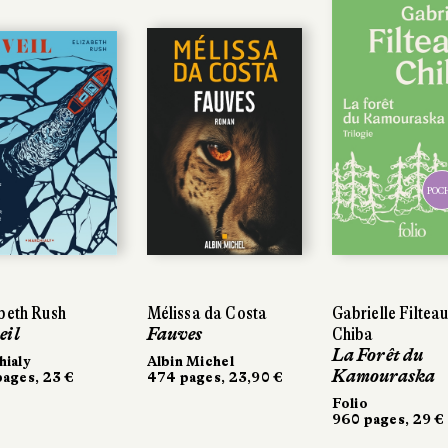
POC
beth Rush
Mélissa da Costa
Gabrielle Filteau
eil
Fauves
Chiba
La Forêt du
ialy
Albin Michel
Kamouraska
ages, 23 €
474 pages, 23,90 €
Folio
960 pages, 29 €