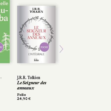
HE
POCHE
Next
-
J.R.R. Tolkien
Le Seigneur des
anneaux
Folio
24,90 €