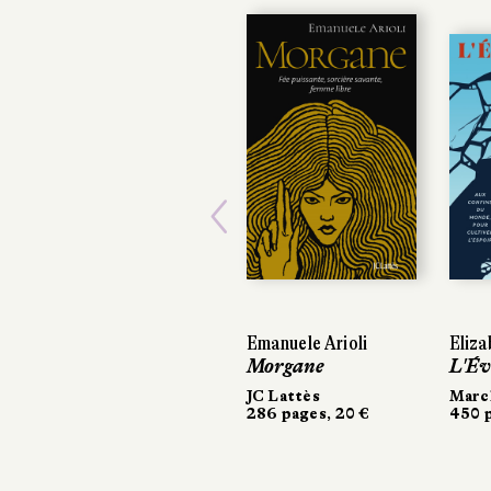
Previous
Emanuele Arioli
Eliza
Morgane
L'Év
JC Lattès
March
286 pages, 20 €
450 p