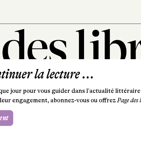
inuer la lecture ...
101, rue Saint-Lazare
75009 Paris
ue jour pour vous guider dans l'actualité littéraire 
T. 01 44 41 97 20
et leur engagement, abonnez-vous ou offrez
Page des 
contact@pagedeslibraires.com
ent
Foire aux questions
CGV