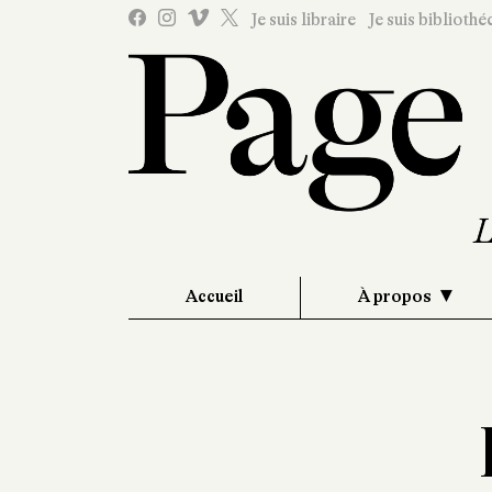
Je suis libraire
Je suis bibliothé
Accueil
À propos