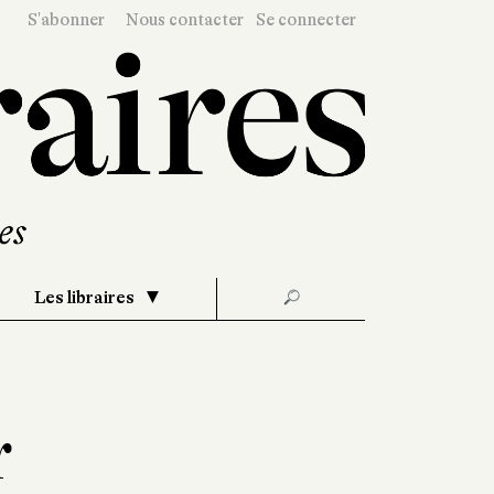
S'abonner
Nous contacter
Se connecter
Les libraires
🔎
r