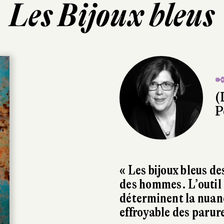
Les Bijoux bleus
✒
(
P
« Les bijoux bleus d
des hommes. L’outil 
déterminent la nuance
effroyable des parur