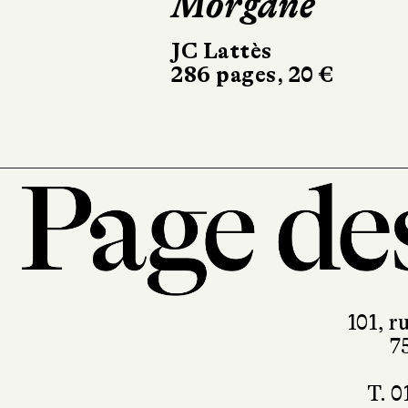
Morgane
L'Éveil
JC Lattès
Marchialy
286 pages, 20 €
450 pages, 23 €
101, r
7
T. 0