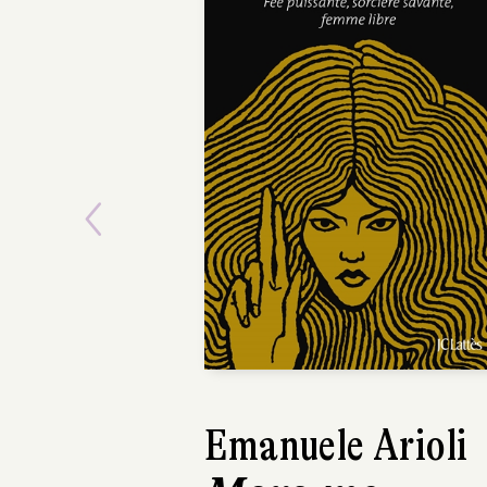
Previous
Emanuele Arioli
Elizabeth Rush