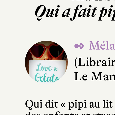
Qui a fait pi
✒ Mélan
(Librai
Le Man
Qui dit « pipi au l