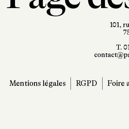
101, r
7
T. 0
contact@pa
Mentions légales
RGPD
Foire 