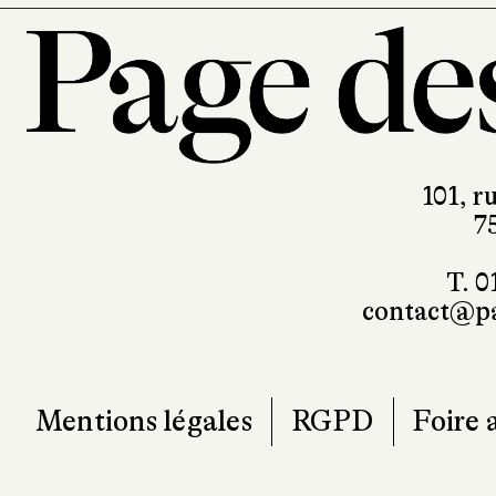
101, r
7
T. 0
contact@pa
Mentions légales
RGPD
Foire 