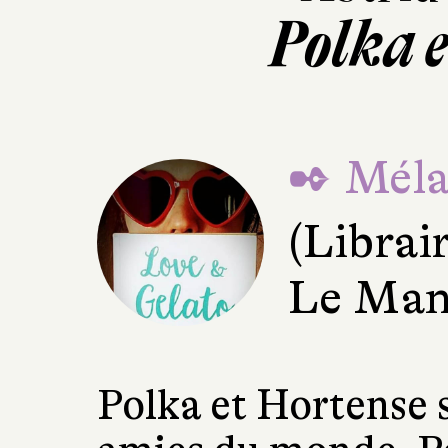
Polka 
✒ Mélan
(Librai
Le Man
Polka et Hortense 