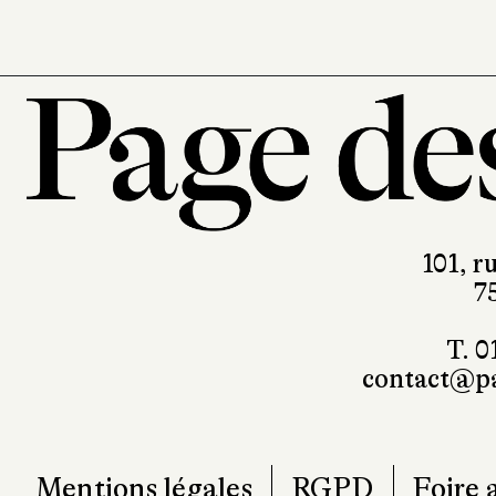
101, r
7
T. 0
contact@pa
Mentions légales
RGPD
Foire 