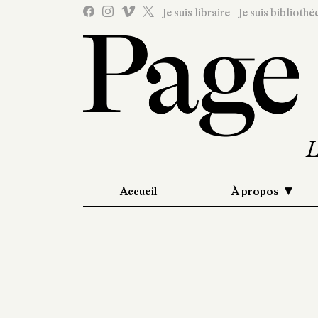
Je suis libraire
Je suis bibliothé
Accueil
À propos