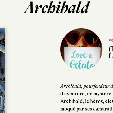
Archibald
✒
(
L
Archibald, pourfendeur d
d’aventure, de mystère,
Archibald, le héros, él
moqué par ses camarades