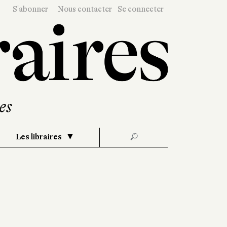
S'abonner
Nous contacter
Se connecter
Les libraires
🔎