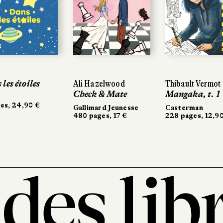
les étoiles
les étoiles
Ali Hazelwood
Ali Hazelwood
Thibault Vermot
Thibault Vermot
Check & Mate
Check & Mate
Mangaka, t. 1
Mangaka, t. 1
es, 24,90 €
es, 24,90 €
Gallimard Jeunesse
Gallimard Jeunesse
Casterman
Casterman
480 pages, 17 €
480 pages, 17 €
228 pages, 12,90
228 pages, 12,9