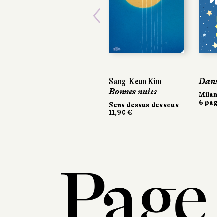
Previous
Sang-Keun Kim
Dans 
Dans 
Bonnes nuits
Milan
Milan
6 pag
6 pag
Sens dessus dessous
11,90 €