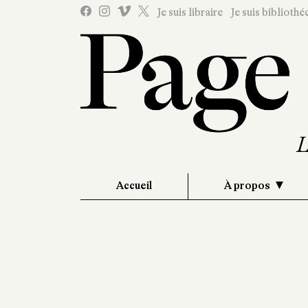
Je suis libraire
Je suis bibliothé
Accueil
À propos