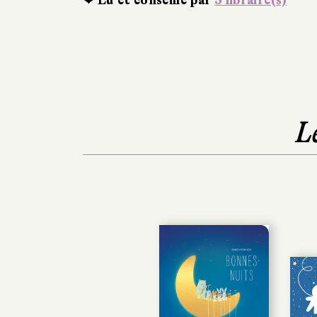
❤ Lu et conseillé par
5 libraire(s)
L