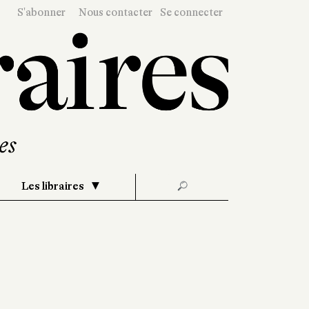
S'abonner
Nous contacter
Se connecter
Les libraires
🔎