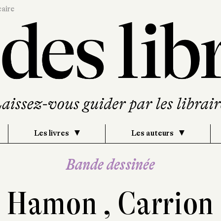
caire
Les livres
Les auteurs
Bande dessinée
Hamon
,
Carrion