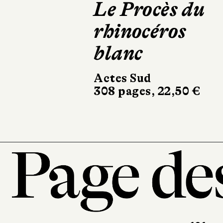
sur la liste
Le Livre de Poche
328 pages, 8,90 €
101, r
7
T. 0