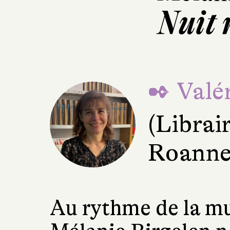
Nuit 
✒ Valér
(Librai
Roanne
Au rythme de la mu