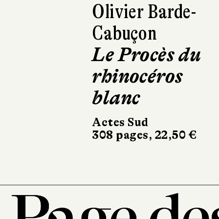
Grégory Cinga
Les Dernier
sur la liste
Le Livre de Poche
328 pages, 8,90 €