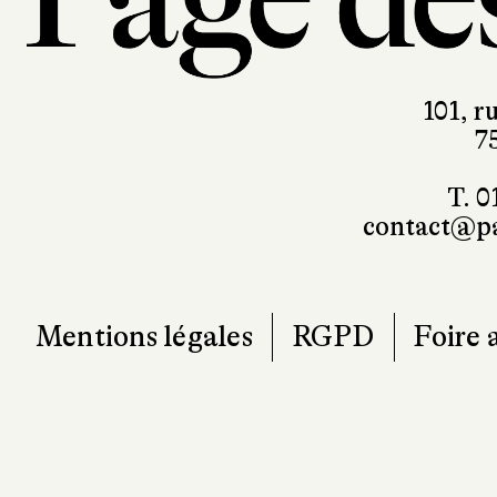
101, r
7
T. 0
contact@pa
Mentions légales
RGPD
Foire 