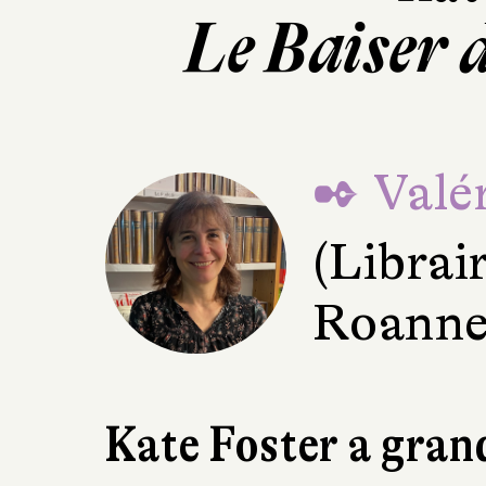
Le Baiser d
✒ Valér
(Librai
Roanne
Kate Foster a gran