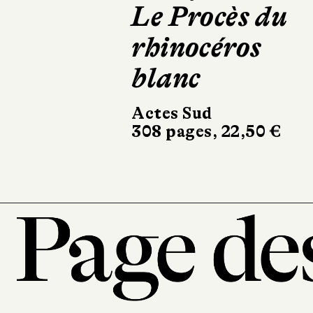
sur la liste
Le Livre de Poche
328 pages, 8,90 €
101, r
7