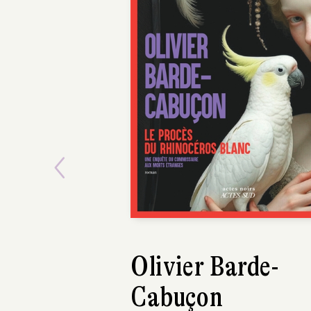
POC
Previous
Grégory Cingal
Les Derniers