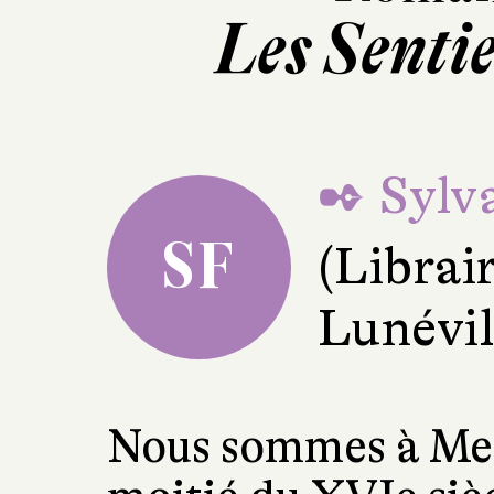
Les Senti
✒ Sylva
SF
(Librai
Lunévil
Nous sommes à Mex