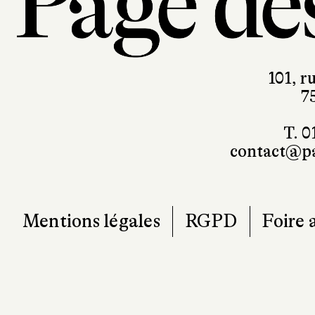
101, r
7
T. 0
contact@pa
Mentions légales
RGPD
Foire 