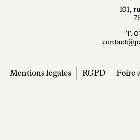
101, r
7
T. 0
contact@pa
Mentions légales
RGPD
Foire 