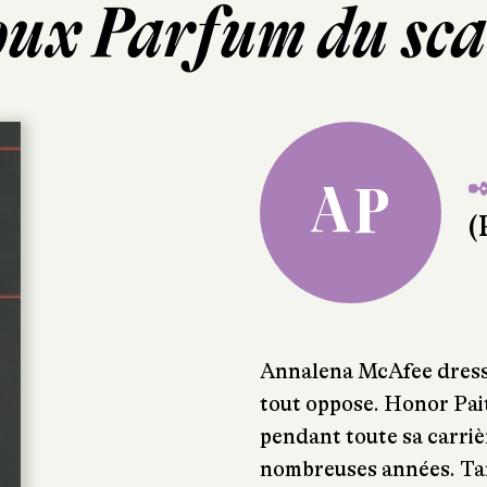
oux Parfum du sca
✒
AP
(
Annalena McAfee dresse
tout oppose. Honor Pai
pendant toute sa carrièr
nombreuses années. Tam