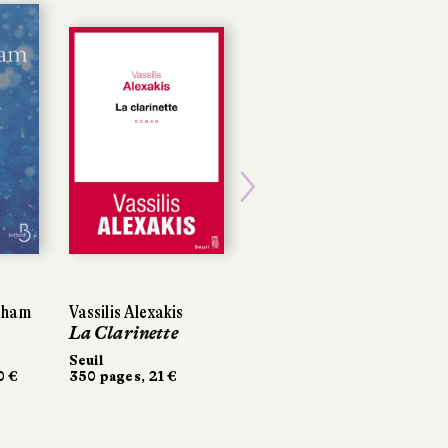
Next
gham
gham
Vassilis Alexakis
Vassilis Alexakis
Benjamin Renner
La Clarinette
La Clarinette
Le Grand Méchant
Renard
Seuil
Seuil
0 €
0 €
350 pages, 21 €
350 pages, 21 €
Delcourt
192 pages, 16,95 €