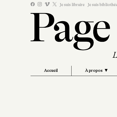
Je suis libraire
Je suis bibliothé
Accueil
À propos