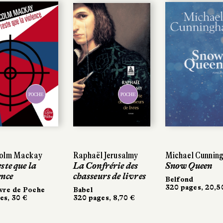
POCHE
POCHE
POCHE
POCHE
olm Mackay
olm Mackay
Raphaël Jerusalmy
Raphaël Jerusalmy
Michael Cunnin
Michael Cunnin
ste que la
ste que la
La Confrérie des
La Confrérie des
Snow Queen
Snow Queen
nce
ence
chasseurs de livres
chasseurs de livres
Belfond
Belfond
320 pages, 20,5
320 pages, 20,5
vre de Poche
vre de Poche
Babel
Babel
es, 30 €
es, 30 €
320 pages, 8,70 €
320 pages, 8,70 €