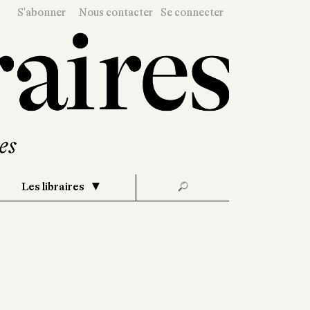
S'abonner
Nous contacter
Se connecter
Les libraires
🔎