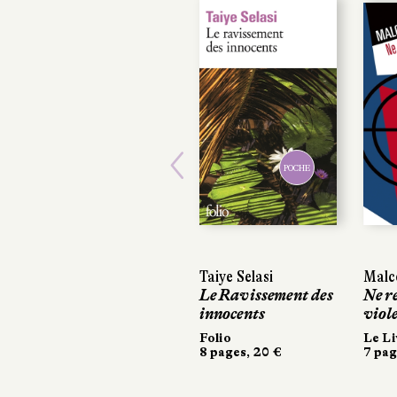
POCHE
Previous
Taiye Selasi
Malc
Malc
Le Ravissement des
Ne re
Ne re
innocents
viole
viol
Folio
Le Li
Le Li
8 pages, 20 €
7 pag
7 pag