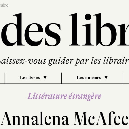
caire
Les livres
Les auteurs
Littérature étrangère
Annalena McAfee