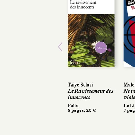
POCHE
Previous
Taiye Selasi
Malc
Le Ravissement des
Ne re
innocents
viol
Folio
Le Li
8 pages, 20 €
7 pag