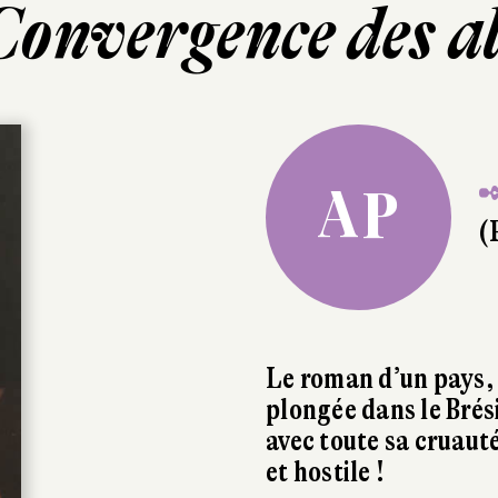
Convergence des al
✒
AP
(
Le roman d’un pays, 
plongée dans le Brési
avec toute sa cruaut
et hostile !