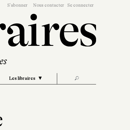
S'abonner
Nous contacter
Se connecter
Les libraires
🔎
e