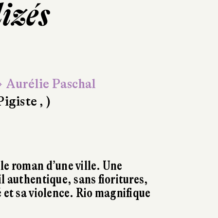
izés
 Aurélie Paschal
Pigiste , )
le roman d’une ville. Une
l authentique, sans fioritures,
é et sa violence. Rio magnifique