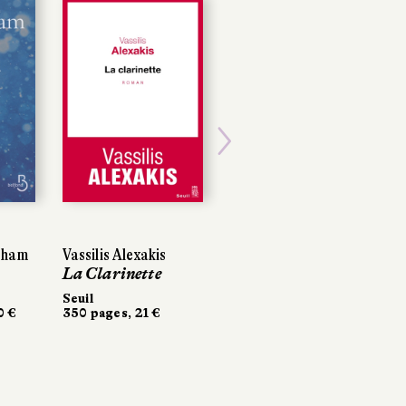
Next
gham
Vassilis Alexakis
La Clarinette
Seuil
0 €
350 pages, 21 €