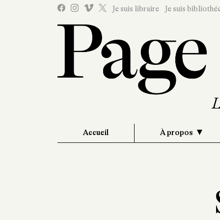
Je suis libraire
Je suis bibliothé
Accueil
À propos