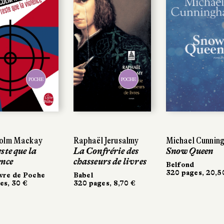
POCHE
POCHE
olm Mackay
Raphaël Jerusalmy
Michael Cunnin
ste que la
La Confrérie des
Snow Queen
ence
chasseurs de livres
Belfond
320 pages, 20,5
vre de Poche
Babel
es, 30 €
320 pages, 8,70 €