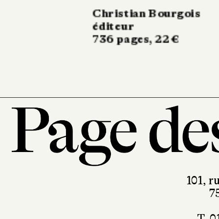
Christian Bourgois
éditeur
540 pages, 22 €
101, r
7
T. 0