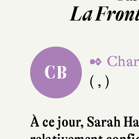
La Front
✒ Charl
CB
( , )
À ce jour, Sarah Ha