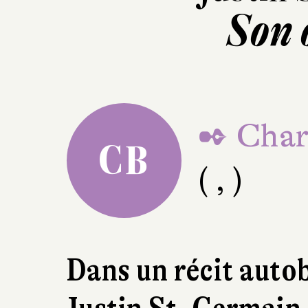
Son 
✒ Charl
CB
( , )
Dans un récit auto