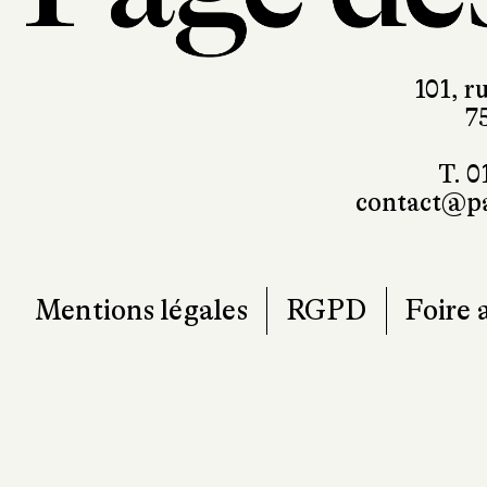
101, r
7
T. 0
contact@pa
Mentions légales
RGPD
Foire 