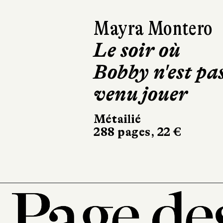
Víctor del Árbol
Le Temps des
bêtes féroces
Actes Sud
394 pages, 23,80 €