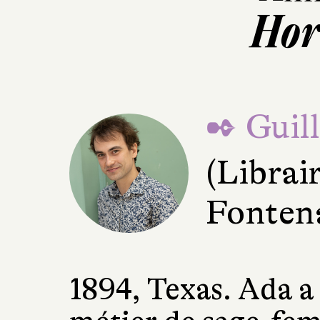
Hor
✒ Guil
(Librai
Fonten
1894, Texas. Ada a 