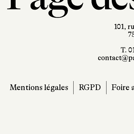
101, r
7
T. 0
contact@pa
Mentions légales
RGPD
Foire 