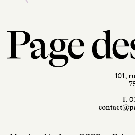
Previous
101, r
7
T. 0
contact@pa