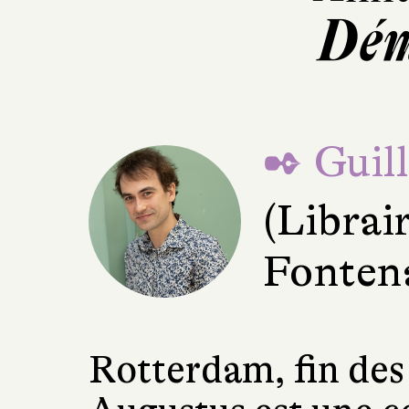
Dém
✒ Guil
(Librai
Fonten
Rotterdam, fin des