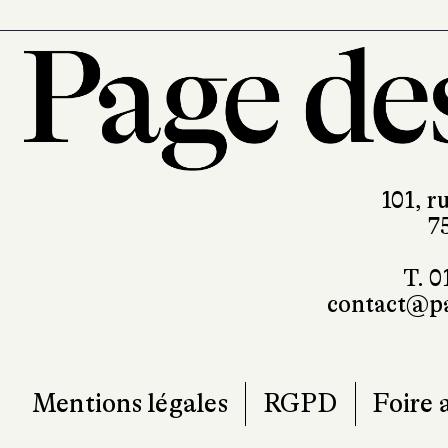
101, r
7
T. 0
contact@pa
Mentions légales
RGPD
Foire 