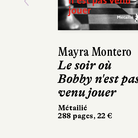
Previous
Víctor del Árbol
Le Temps des
bêtes féroces
Actes Sud
394 pages, 23,80 €