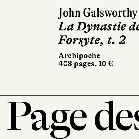
John Galsworthy
La Dynastie d
Forsyte, t. 3
Archipoche
336 pages, 9,50 €