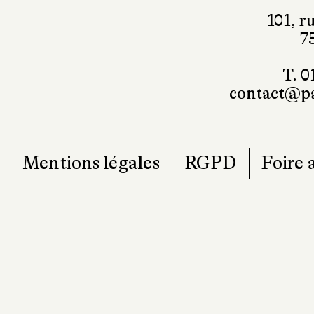
101, r
7
T. 0
contact@pa
Mentions légales
RGPD
Foire 