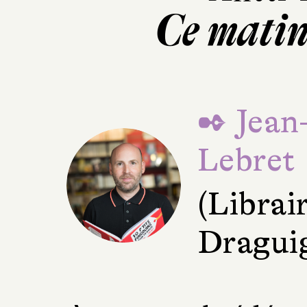
Ce matin
✒ Jean
Lebret
(Librai
Dragui