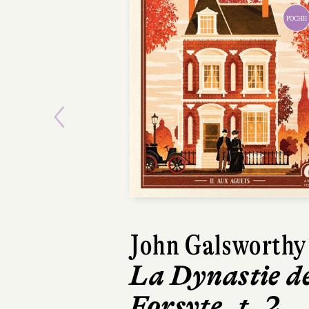
P
Previous
John Galswort
La Dynastie 
Forsyte, t. 3