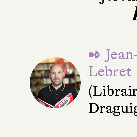
✒ Jean
Lebret
(Librai
Dragui