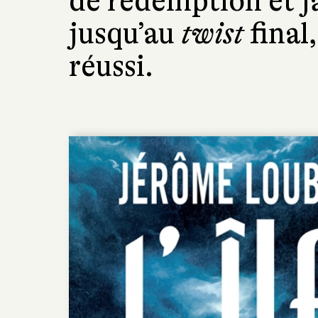
de rédemption et ja
jusqu’au
twist
final,
réussi.