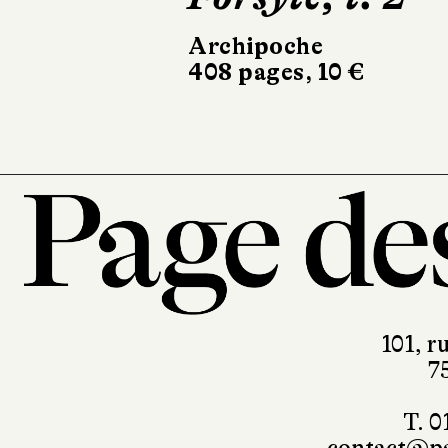
Archipoche
336 pages, 9,50 €
101, r
7
T. 0