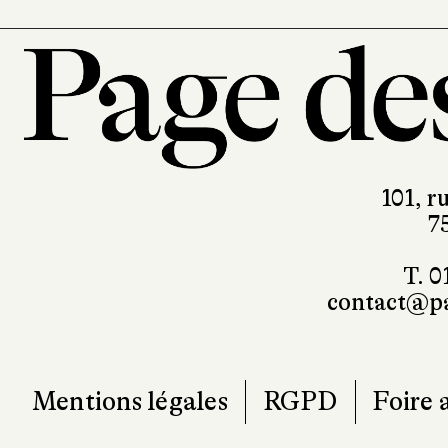
101, r
7
T. 0
contact@pa
Mentions légales
RGPD
Foire 