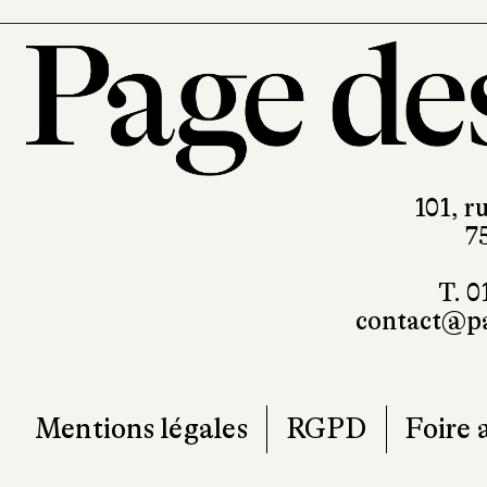
101, r
7
T. 0
contact@pa
Mentions légales
RGPD
Foire 