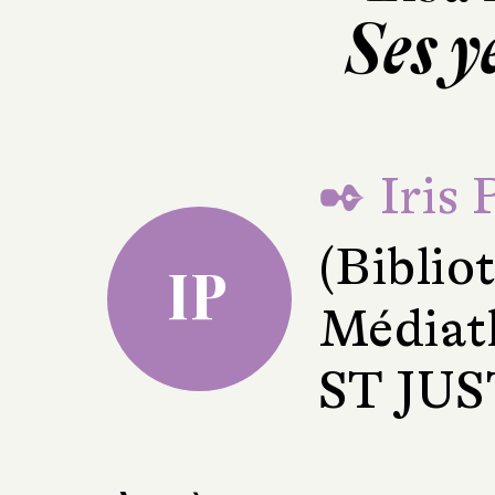
Ses y
✒ Iris 
(Bibli
IP
Médiat
ST JU