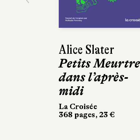
Previous
Alice Slater
Erik Larson
Petits Meurtre
Un rêve de feu
dans l’après-
Le Cherche midi
714 pages, 26,50 €
midi
La Croisée
368 pages, 23 €