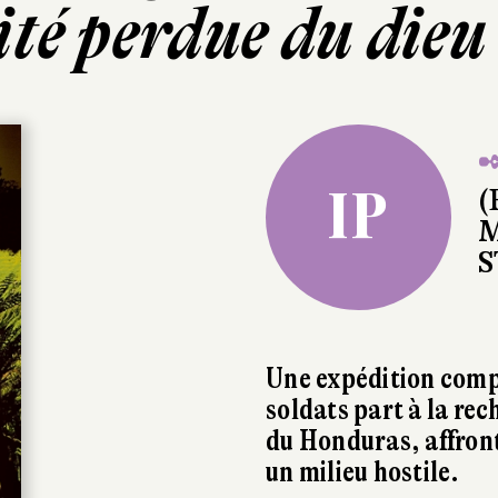
té perdue du dieu
✒
IP
(
M
S
Une expédition comp
soldats part à la rec
du Honduras, affron
un milieu hostile.