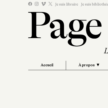
Je suis libraire
Je suis bibliothé
Accueil
À propos