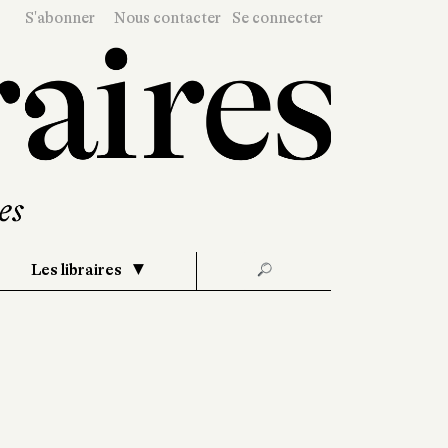
S'abonner
Nous contacter
Se connecter
Les libraires
🔎