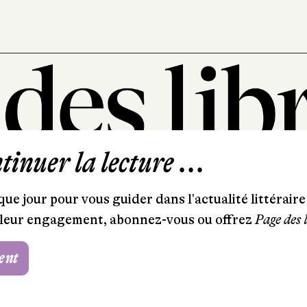
inuer la lecture ...
101, rue Saint-Lazare
75009 Paris
ue jour pour vous guider dans l'actualité littéraire 
T. 01 44 41 97 20
et leur engagement, abonnez-vous ou offrez
Page des 
contact@pagedeslibraires.com
ent
Foire aux questions
CGV