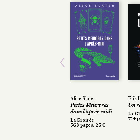
Previous
Alice Slater
Erik 
Erik 
Petits Meurtres
Un rê
Un rê
dans l’après-midi
Le Ch
Le Ch
714 p
714 p
La Croisée
368 pages, 23 €