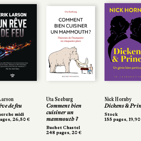
Larson
Larson
Uta Seeburg
Uta Seeburg
Nick Hornby
Nick Hornby
ve de feu
ve de feu
Comment bien
Comment bien
Dickens & Prin
Dickens & Prin
cuisiner un
cuisiner un
erche midi
erche midi
Stock
Stock
mammouth ?
mammouth ?
ages, 26,50 €
ages, 26,50 €
155 pages, 19,90
155 pages, 19,90
Buchet Chastel
Buchet Chastel
248 pages, 20 €
248 pages, 20 €