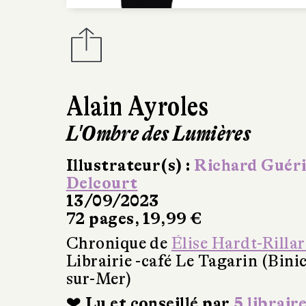
Alain Ayroles
L'Ombre des Lumières
Illustrateur(s) :
Richard Guér
Delcourt
13/09/2023
72 pages, 19,99 €
Chronique de
Élise Hardt-Rilla
Librairie -café Le Tagarin (Bini
sur-Mer)
❤ Lu et conseillé par
5 librair