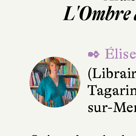
L'Ombre 
✒ Élise
(Librai
Tagarin
sur-Me