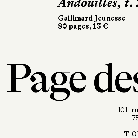
Andouilles, t. 
Glénat
32 pag
Gallimard Jeunesse
80 pages, 13 €
101, r
7