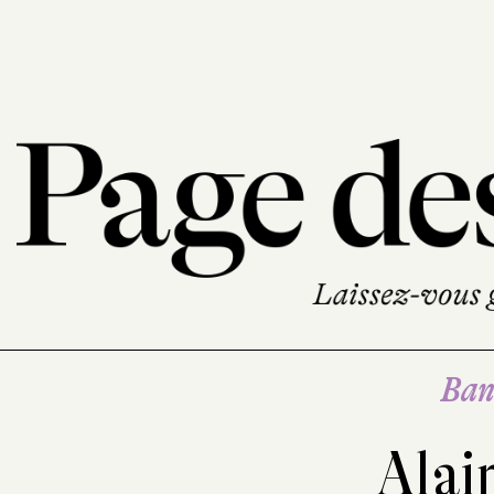
Ban
Alai