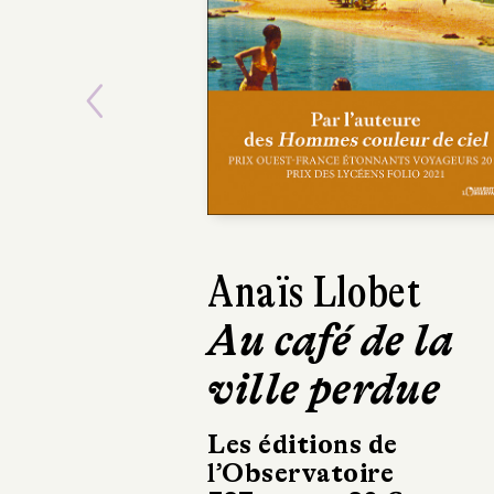
Previous
Stéphanie Janico
L’Île du docte
Faust
Albin Michel
250 pages, 19,90 €