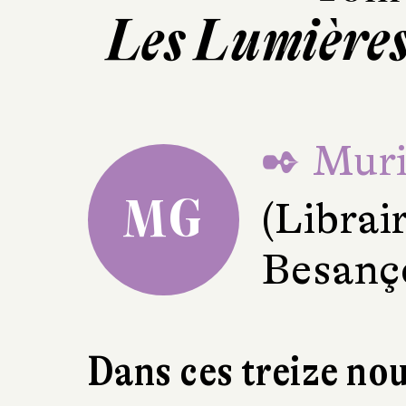
Les Lumières
✒ Murie
MG
(Librair
Besanç
Dans ces treize no