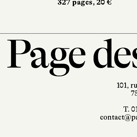
101, r
7
T. 0
contact@pa