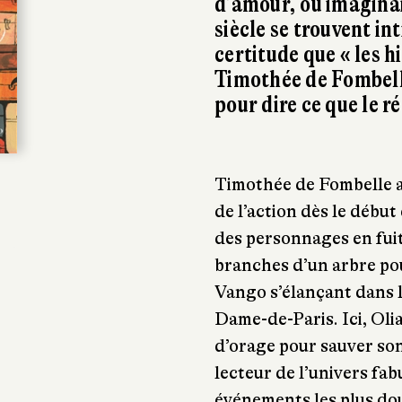
d’amour, où imaginai
siècle se trouvent in
certitude que « les h
Timothée de Fombelle
pour dire ce que le r
Timothée de Fombelle ai
de l’action dès le débu
des personnages en fuit
branches d’un arbre po
Vango s’élançant dans l
Dame-de-Paris. Ici, Olia
d’orage pour sauver son
lecteur de l’univers fa
événements les plus dou