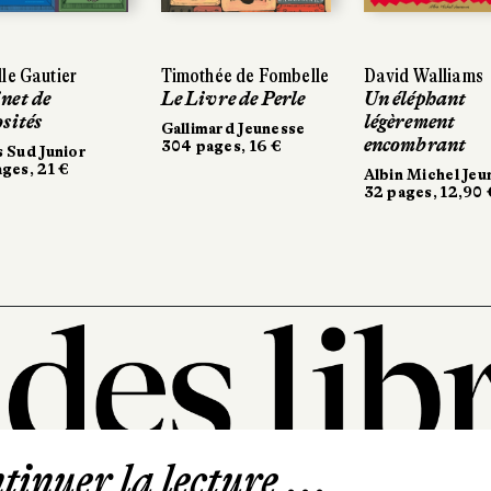
Timothée de Fombelle
Timothée de Fombelle
David Walliams
David Walliams
Giovanna 
Giovanna 
Le Livre de Perle
Le Livre de Perle
Un éléphant
Un éléphant
Ma sorciè
Ma sorciè
légèrement
légèrement
Gallimard Jeunesse
Gallimard Jeunesse
Gallimard 
Gallimard
encombrant
encombrant
304 pages, 16 €
304 pages, 16 €
48 pages, 
48 pages, 
Albin Michel Jeunesse
Albin Michel Jeunesse
32 pages, 12,90 €
32 pages, 12,90 €
inuer la lecture ...