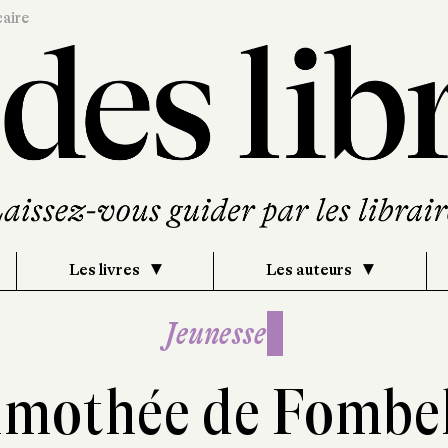
caire
Les livres
Les auteurs
Jeunesse
imothée de Fombel