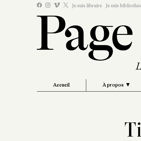
Je suis libraire
Je suis bibliothé
Accueil
À propos
T