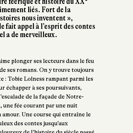
re féerique et histoire du XX
timement liés. Fort de la
istoires nous inventent »,
 fait appel à l’esprit des contes
éel a de merveilleux.
me plonger ses lecteurs dans le feu
t de ses romans. On y trouve toujours
e : Tobie Lolness rampant parmi les
ur échapper à ses poursuivants,
’escalade de la façade de Notre-
, une fée courant par une nuit
 amour. Une course qui entraîne le
buleux des contes jusqu’aux
loureux de l’histoire du siècle passé,